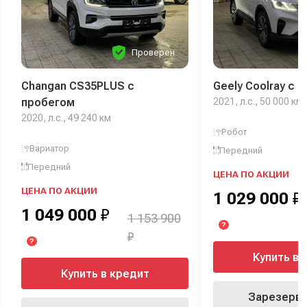
Проверен
Changan CS35PLUS с
Geely Coolray с 
пробегом
2021, л.с., 50 000 км
2020, л.с., 49 240 км
Робот
Вариатор
Передний
Передний
ЦЕНА ПО АКЦИИ
ЦЕНА ПО АКЦИИ
1 029 000
₽
1 049 000
₽
1 153 900
?
₽
?
Купить в 
Купить в кредит
Зарезерви