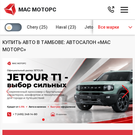
МАС МОТОРС
Chery
(25)
Haval
(23)
Jetour
Все марки
(8)
Kaiyi
(4)
КУПИТЬ АВТО В ТАМБОВЕ: АВТОСАЛОН «МАС
МОТОРС»