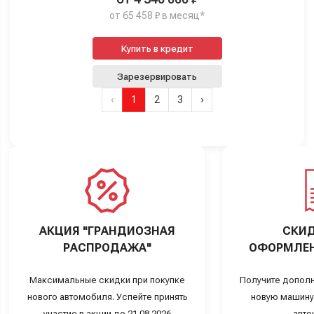
от 65 458 ₽ в месяц*
Купить в кредит
Зарезервировать
‹
1
2
3
›
АКЦИЯ "ГРАНДИОЗНАЯ
СКИД
РАСПРОДАЖА"
ОФОРМЛЕН
Максимальные скидки при покупке
Получите дополн
нового автомобиля. Успейте принять
новую машину
участие в акции до 21.08.2026
авто