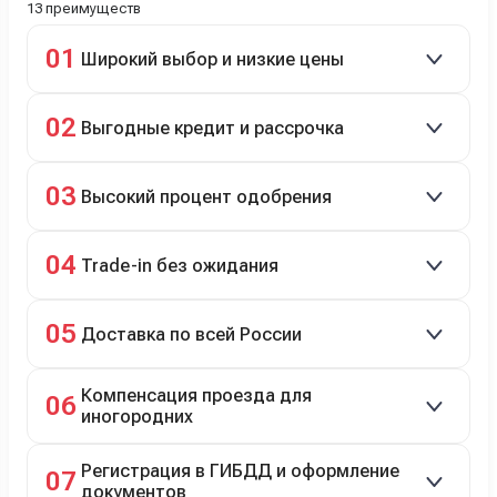
13 преимуществ
01
Широкий выбор и низкие цены
Скидки до 40%, более 40 брендов, новые и
02
Выгодные кредит и рассрочка
подержанные авто.
Кредит до 8 лет под 4,9% (до 3,5 млн руб.),
03
Высокий процент одобрения
рассрочка 0% на 2 года при первом взносе 35–50%.
98% заявок на кредит успешно одобряются.
04
Trade-in без ожидания
Зачёт рыночной стоимости старого авто сразу.
05
Доставка по всей России
Автовозом, Ж/Д, морем или перегоном водителем.
Компенсация проезда для
06
иногородних
До 20 000 руб. при предъявлении билетов.
Регистрация в ГИБДД и оформление
07
документов