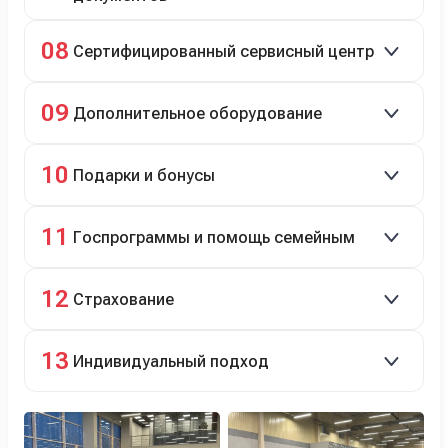
Полное сопровождение.
08
Сертифицированный сервисный центр
Гарантийное и постгарантийное ТО, кузовной и
09
Дополнительное оборудование
технический ремонт.
Дооснащение аксессуарами и оборудованием.
10
Подарки и бонусы
Комплект зимней резины в подарок, скидки по
11
Госпрограммы и помощь семейным
программе лояльности.
Скидки на первый или семейный автомобиль.
12
Страхование
Оформление ОСАГО и КАСКО с приятными
13
Индивидуальный подход
бонусами для клиентов.
Персональный менеджер помогает с выбором и
оформлением.