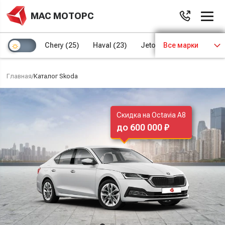
МАС МОТОРС
Chery
(25)
Haval
(23)
Jetour
Все марки
(8)
Kaiyi
(4)
Главная
/
Каталог Skoda
Скидка на Octavia A8
до 600 000 ₽