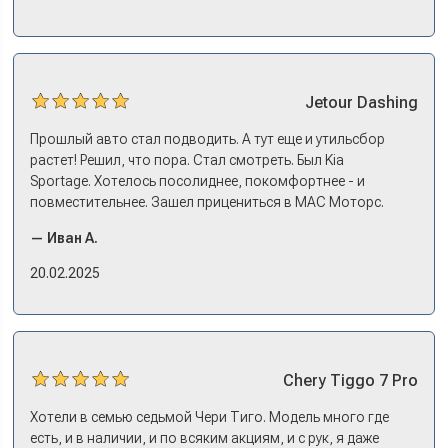
эмоции. Ну, еле сдержался. Красивая машина!
Jetour
Dashing
Прошлый авто стал подводить. А тут еще и утильсбор
растет! Решил, что пора. Стал смотреть. Был Kia
Sportage. Хотелось посолиднее, покомфортнее - и
повместительнее. Зашел прицениться в МАС Моторс.
Менеджер предложил «выбрать спиной». Сел в Дашинг -
— Иван А.
и прям мое! Даже не скажешь, что «китаец». Прям не
вылезая из него и порешали. Спортэйдж в трейд-ин
20.02.2025
забрали, я его пригнал на следующий день. Все быстро
оформили, и готово.
Chery
Tiggo 7 Pro
Хотели в семью седьмой Чери Тиго. Модель много где
есть, и в наличии, и по всяким акциям, и с рук, я даже