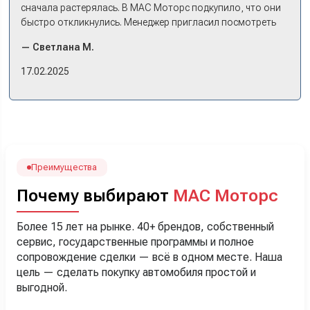
сначала растерялась. В МАС Моторс подкупило, что они
быстро откликнулись. Менеджер пригласил посмотреть
комплектации в наличии, ну и просто посидеть в ней,
— Светлана М.
примериться. Нам тут недалеко, пришли в салон - и в тот
же день купили машину! Неожиданно, но довольны! Все
17.02.2025
прошло классно: посмотрели Чери, посмотрели другие
кроссоверы б/у в ту же цену, посидели, подумали,
посчитали с кредитным специалистом. Анечку мы,
наверно, часа два мучили вопросами). Решили, что
лучше немного переплатить за новую, зато без пробега.
Наша Тигоша уже нас радует! Спасибо нашему
менеджеру Сергею, профессионал своего дела!
Преимущества
Почему выбирают
МАС Моторс
Более 15 лет на рынке. 40+ брендов, собственный
сервис, государственные программы и полное
сопровождение сделки — всё в одном месте. Наша
цель — сделать покупку автомобиля простой и
выгодной.