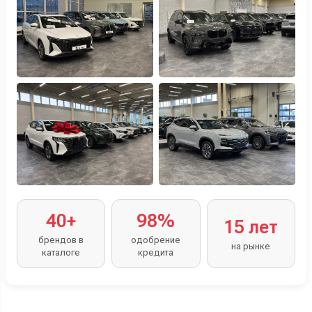
40+
98%
15 лет
брендов в
одобрение
на рынке
каталоге
кредита