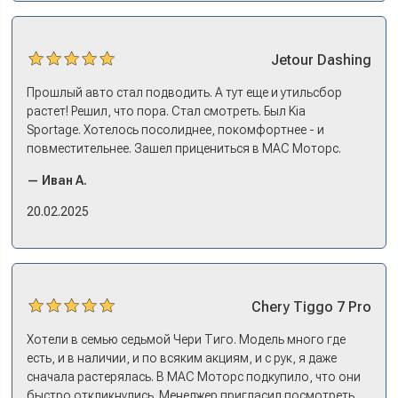
Jetour
Dashing
Прошлый авто стал подводить. А тут еще и утильсбор
растет! Решил, что пора. Стал смотреть. Был Kia
Sportage. Хотелось посолиднее, покомфортнее - и
повместительнее. Зашел прицениться в МАС Моторс.
Менеджер предложил «выбрать спиной». Сел в Дашинг -
— Иван А.
и прям мое! Даже не скажешь, что «китаец». Прям не
вылезая из него и порешали. Спортэйдж в трейд-ин
20.02.2025
забрали, я его пригнал на следующий день. Все быстро
оформили, и готово.
Chery
Tiggo 7 Pro
Хотели в семью седьмой Чери Тиго. Модель много где
есть, и в наличии, и по всяким акциям, и с рук, я даже
сначала растерялась. В МАС Моторс подкупило, что они
быстро откликнулись. Менеджер пригласил посмотреть