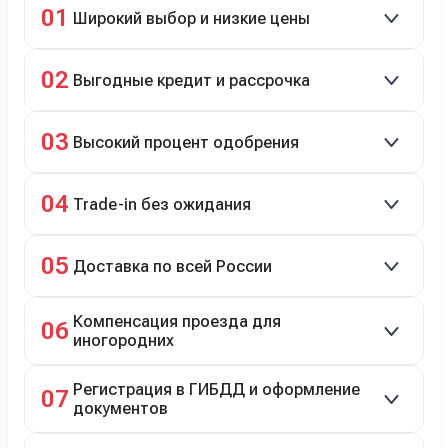
01
Широкий выбор и низкие цены
Скидки до 40%, более 40 брендов, новые и
02
Выгодные кредит и рассрочка
подержанные авто.
Кредит до 8 лет под 4,9% (до 3,5 млн руб.),
03
Высокий процент одобрения
рассрочка 0% на 2 года при первом взносе 35–50%.
98% заявок на кредит успешно одобряются.
04
Trade-in без ожидания
Зачёт рыночной стоимости старого авто сразу.
05
Доставка по всей России
Автовозом, Ж/Д, морем или перегоном водителем.
Компенсация проезда для
06
иногородних
До 20 000 руб. при предъявлении билетов.
Регистрация в ГИБДД и оформление
07
документов
Полное сопровождение.