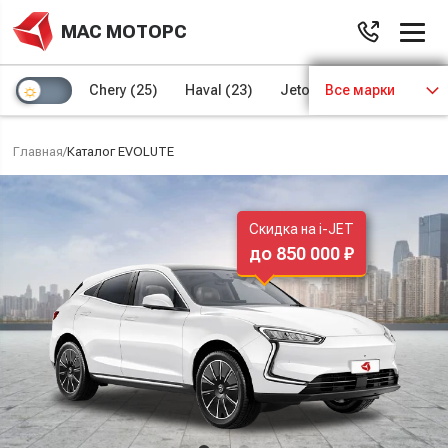
МАС МОТОРС
Chery
(25)
Haval
(23)
Jetour
Все марки
(8)
Kaiyi
(4)
Главная
/
Каталог EVOLUTE
Скидка на i-JET
до 850 000 ₽