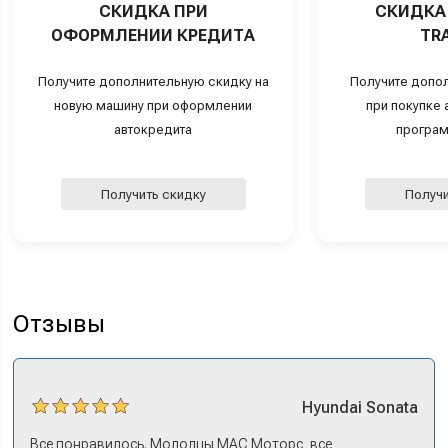
СКИДКА ПРИ
СКИДКА 
ОФОРМЛЕНИИ КРЕДИТА
TRA
Получите дополнительную скидку на
Получите допо
новую машину при оформлении
при покупке а
автокредита
програм
Получить скидку
Получи
Отзывы
Hyundai
Sonata
Все понравилось. Молодцы МАС Моторс, все