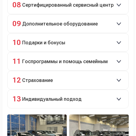
08
Сертифицированный сервисный центр
Гарантийное и постгарантийное ТО, кузовной и
09
Дополнительное оборудование
технический ремонт.
Дооснащение аксессуарами и оборудованием.
10
Подарки и бонусы
Комплект зимней резины в подарок, скидки по
11
Госпрограммы и помощь семейным
программе лояльности.
Скидки на первый или семейный автомобиль.
12
Страхование
Оформление ОСАГО и КАСКО с приятными
13
Индивидуальный подход
бонусами для клиентов.
Персональный менеджер помогает с выбором и
оформлением.