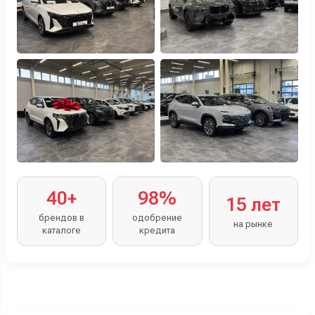
40+
98%
15 лет
брендов в
одобрение
на рынке
каталоге
кредита