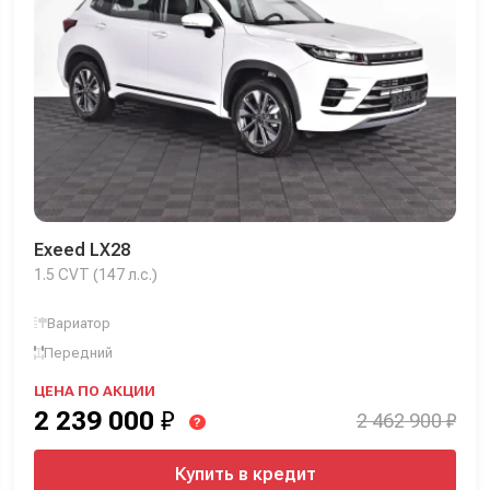
Exeed LX28
1.5 CVT (147 л.с.)
Вариатор
Передний
ЦЕНА ПО АКЦИИ
2 239 000
₽
2 462 900 ₽
?
Купить в кредит