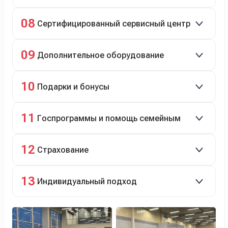
Полное сопровождение.
08
Сертифицированный сервисный центр
Гарантийное и постгарантийное ТО, кузовной и
09
Дополнительное оборудование
технический ремонт.
Дооснащение аксессуарами и оборудованием.
10
Подарки и бонусы
Комплект зимней резины в подарок, скидки по
11
Госпрограммы и помощь семейным
программе лояльности.
Скидки на первый или семейный автомобиль.
12
Страхование
Оформление ОСАГО и КАСКО с приятными
13
Индивидуальный подход
бонусами для клиентов.
Персональный менеджер помогает с выбором и
оформлением.