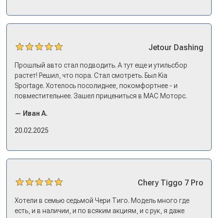
эмоции. Ну, еле сдержался. Красивая машина!
Jetour
Dashing
Прошлый авто стал подводить. А тут еще и утильсбор
растет! Решил, что пора. Стал смотреть. Был Kia
Sportage. Хотелось посолиднее, покомфортнее - и
повместительнее. Зашел прицениться в МАС Моторс.
Менеджер предложил «выбрать спиной». Сел в Дашинг -
— Иван А.
и прям мое! Даже не скажешь, что «китаец». Прям не
вылезая из него и порешали. Спортэйдж в трейд-ин
20.02.2025
забрали, я его пригнал на следующий день. Все быстро
оформили, и готово.
Chery
Tiggo 7 Pro
Хотели в семью седьмой Чери Тиго. Модель много где
есть, и в наличии, и по всяким акциям, и с рук, я даже