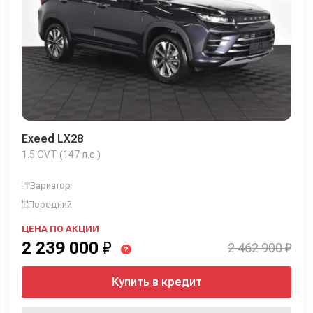
Exeed LX28
1.5 CVT (147 л.с.)
Вариатор
Передний
ЦЕНА ПО АКЦИИ
2 239 000
₽
2 462 900 ₽
?
Купить в кредит