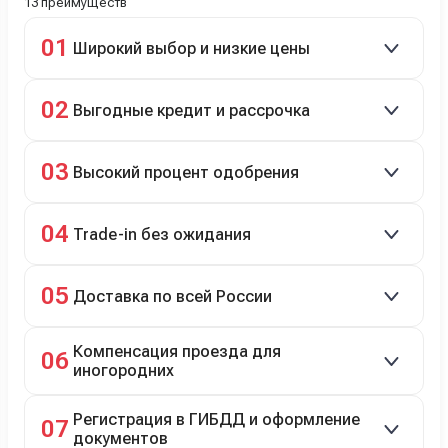
13 преимуществ
01
Широкий выбор и низкие цены
Скидки до 40%, более 40 брендов, новые и
02
Выгодные кредит и рассрочка
подержанные авто.
Кредит до 8 лет под 4,9% (до 3,5 млн руб.),
03
Высокий процент одобрения
рассрочка 0% на 2 года при первом взносе 35–50%.
98% заявок на кредит успешно одобряются.
04
Trade-in без ожидания
Зачёт рыночной стоимости старого авто сразу.
05
Доставка по всей России
Автовозом, Ж/Д, морем или перегоном водителем.
Компенсация проезда для
06
иногородних
До 20 000 руб. при предъявлении билетов.
Регистрация в ГИБДД и оформление
07
документов