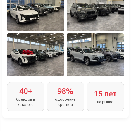
40+
98%
15 лет
брендов в
одобрение
на рынке
каталоге
кредита