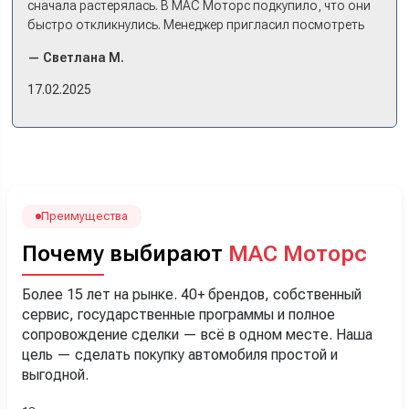
сначала растерялась. В МАС Моторс подкупило, что они
быстро откликнулись. Менеджер пригласил посмотреть
комплектации в наличии, ну и просто посидеть в ней,
— Светлана М.
примериться. Нам тут недалеко, пришли в салон - и в тот
же день купили машину! Неожиданно, но довольны! Все
17.02.2025
прошло классно: посмотрели Чери, посмотрели другие
кроссоверы б/у в ту же цену, посидели, подумали,
посчитали с кредитным специалистом. Анечку мы,
наверно, часа два мучили вопросами). Решили, что
лучше немного переплатить за новую, зато без пробега.
Наша Тигоша уже нас радует! Спасибо нашему
менеджеру Сергею, профессионал своего дела!
Преимущества
Почему выбирают
МАС Моторс
Более 15 лет на рынке. 40+ брендов, собственный
сервис, государственные программы и полное
сопровождение сделки — всё в одном месте. Наша
цель — сделать покупку автомобиля простой и
выгодной.