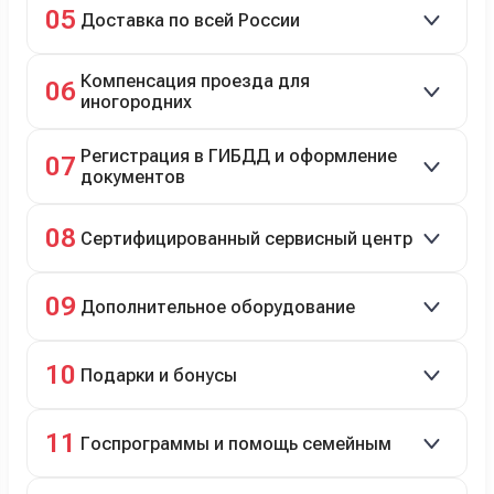
05
Доставка по всей России
Автовозом, Ж/Д, морем или перегоном водителем.
Компенсация проезда для
06
иногородних
До 20 000 руб. при предъявлении билетов.
Регистрация в ГИБДД и оформление
07
документов
Полное сопровождение.
08
Сертифицированный сервисный центр
Гарантийное и постгарантийное ТО, кузовной и
09
Дополнительное оборудование
технический ремонт.
Дооснащение аксессуарами и оборудованием.
10
Подарки и бонусы
Комплект зимней резины в подарок, скидки по
11
Госпрограммы и помощь семейным
программе лояльности.
Скидки на первый или семейный автомобиль.