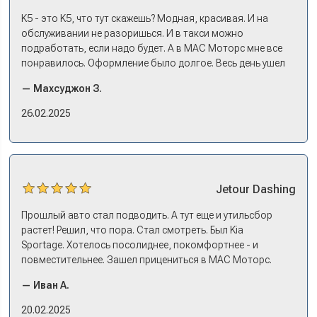
Моторс: много подержанных предложений, выбор есть,
трейд-ин быстрый. Камри пригнал, сдал, Сонату
K5 - это K5, что тут скажешь? Модная, красивая. И на
выбрали, оформили все, кредит, договор, страховку. На
обслуживании не разоришься. И в такси можно
все про все несколько дней: зайти узнать, приехать
подработать, если надо будет. А в МАС Моторс мне все
оформляться, забрать машину на выдаче.
понравилось. Оформление было долгое. Весь день ушел
на покупку. Но это ладно. Посидели, кофе попили. Зато
— Махсуджон З.
в документах порядок. И кредит дали без проблем. И
еще ОСАГО и КАСКО оформили. Зато на выдаче такие
26.02.2025
эмоции. Ну, еле сдержался. Красивая машина!
Jetour
Dashing
Прошлый авто стал подводить. А тут еще и утильсбор
растет! Решил, что пора. Стал смотреть. Был Kia
Sportage. Хотелось посолиднее, покомфортнее - и
повместительнее. Зашел прицениться в МАС Моторс.
Менеджер предложил «выбрать спиной». Сел в Дашинг -
— Иван А.
и прям мое! Даже не скажешь, что «китаец». Прям не
вылезая из него и порешали. Спортэйдж в трейд-ин
20.02.2025