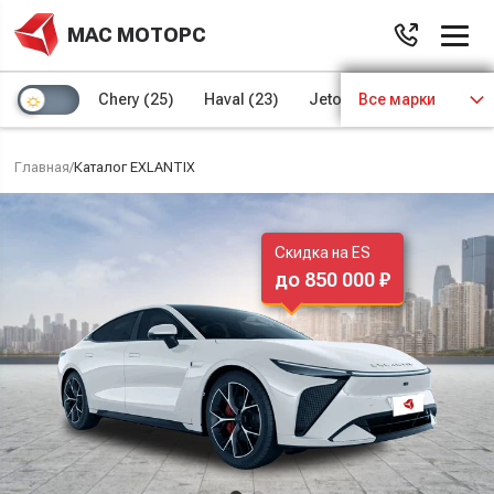
МАС МОТОРС
Chery
(25)
Haval
(23)
Jetour
Все марки
(8)
Kaiyi
(4)
Главная
/
Каталог EXLANTIX
Скидка на ES
до 850 000 ₽