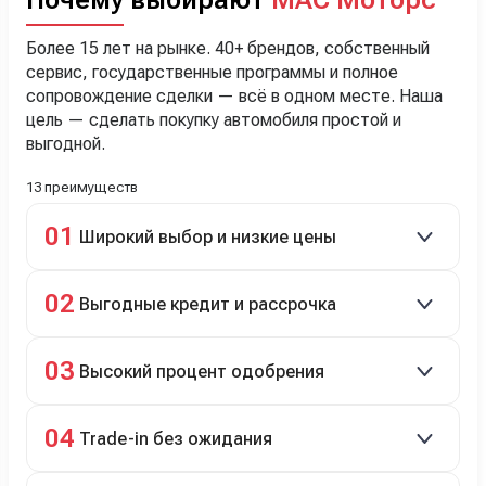
Почему выбирают
МАС Моторс
Более 15 лет на рынке. 40+ брендов, собственный
сервис, государственные программы и полное
сопровождение сделки — всё в одном месте. Наша
цель — сделать покупку автомобиля простой и
выгодной.
13 преимуществ
01
Широкий выбор и низкие цены
Скидки до 40%, более 40 брендов, новые и
02
Выгодные кредит и рассрочка
подержанные авто.
Кредит до 8 лет под 4,9% (до 3,5 млн руб.),
03
Высокий процент одобрения
рассрочка 0% на 2 года при первом взносе 35–50%.
98% заявок на кредит успешно одобряются.
04
Trade-in без ожидания
Зачёт рыночной стоимости старого авто сразу.