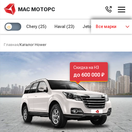
МАС МОТОРС
Chery
(25)
Haval
(23)
Jetour
Все марки
(8)
Kaiyi
(4)
Главная
/
Каталог Hower
Скидка на H3
до 600 000 ₽