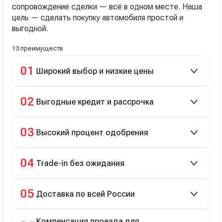
сопровождение сделки — всё в одном месте. Наша
цель — сделать покупку автомобиля простой и
выгодной.
13 преимуществ
01
Широкий выбор и низкие цены
Скидки до 40%, более 40 брендов, новые и
02
Выгодные кредит и рассрочка
подержанные авто.
Кредит до 8 лет под 4,9% (до 3,5 млн руб.),
03
Высокий процент одобрения
рассрочка 0% на 2 года при первом взносе 35–50%.
98% заявок на кредит успешно одобряются.
04
Trade-in без ожидания
Зачёт рыночной стоимости старого авто сразу.
05
Доставка по всей России
Автовозом, Ж/Д, морем или перегоном водителем.
Компенсация проезда для