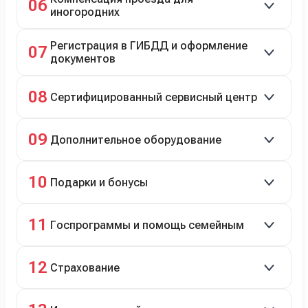
06
иногородних
До 20 000 руб. при предъявлении билетов.
Регистрация в ГИБДД и оформление
07
документов
Полное сопровождение.
08
Сертифицированный сервисный центр
Гарантийное и постгарантийное ТО, кузовной и
09
Дополнительное оборудование
технический ремонт.
Дооснащение аксессуарами и оборудованием.
10
Подарки и бонусы
Комплект зимней резины в подарок, скидки по
11
Госпрограммы и помощь семейным
программе лояльности.
Скидки на первый или семейный автомобиль.
12
Страхование
Оформление ОСАГО и КАСКО с приятными