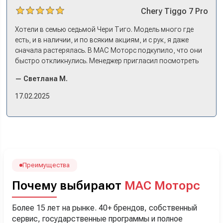
Chery
Tiggo 7 Pro
Хотели в семью седьмой Чери Тиго. Модель много где
есть, и в наличии, и по всяким акциям, и с рук, я даже
сначала растерялась. В МАС Моторс подкупило, что они
быстро откликнулись. Менеджер пригласил посмотреть
комплектации в наличии, ну и просто посидеть в ней,
— Светлана М.
примериться. Нам тут недалеко, пришли в салон - и в тот
же день купили машину! Неожиданно, но довольны! Все
17.02.2025
прошло классно: посмотрели Чери, посмотрели другие
кроссоверы б/у в ту же цену, посидели, подумали,
посчитали с кредитным специалистом. Анечку мы,
наверно, часа два мучили вопросами). Решили, что
лучше немного переплатить за новую, зато без пробега.
Наша Тигоша уже нас радует! Спасибо нашему
менеджеру Сергею, профессионал своего дела!
Преимущества
Почему выбирают
МАС Моторс
Более 15 лет на рынке. 40+ брендов, собственный
сервис, государственные программы и полное