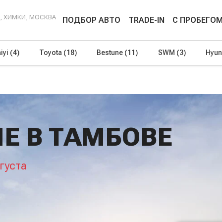
Г, ХИМКИ, МОСКВА
ПОДБОР АВТО
TRADE-IN
С ПРОБЕГО
iyi
(4)
Toyota
(18)
Bestune
(11)
SWM
(3)
Hyun
E В ТАМБОВЕ
густа