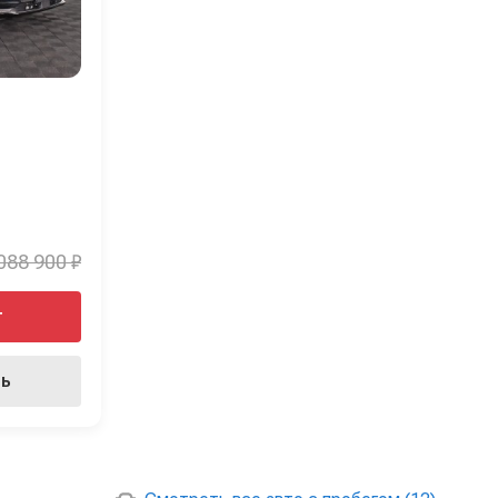
088 900 ₽
т
ть