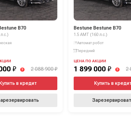
Bestune B70
Bestune Bestune B70
л.с.)
1.5 AMT (160 л.с.)
ческая
Автомат робот
Передний
АКЦИИ
ЦЕНА ПО АКЦИИ
 000
₽
1 899 000
₽
2 088 900 ₽
2 
?
?
Купить в кредит
Купить в креди
арезервировать
Зарезервирова