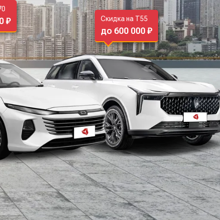
70
Скидка на T55
0 ₽
до 600 000 ₽