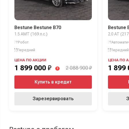
Bestune Bestune B70
Bestune 
1.5 AMT (169 л.с.)
2.0 AT (217 
Робот
Автомати
Передний
Передний
ЦЕНА ПО АКЦИИ
ЦЕНА ПО 
1 899 000
₽
1 899
2 088 900 ₽
?
Купить в кредит
Зарезервировать
З