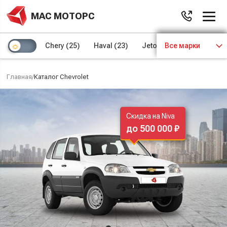
МАС МОТОРС
Chery
(25)
Haval
(23)
Jetour
Все марки
(8)
Kaiyi
(4)
Главная
/
Каталог Chevrolet
Скидка на Niva
до 500 000 ₽