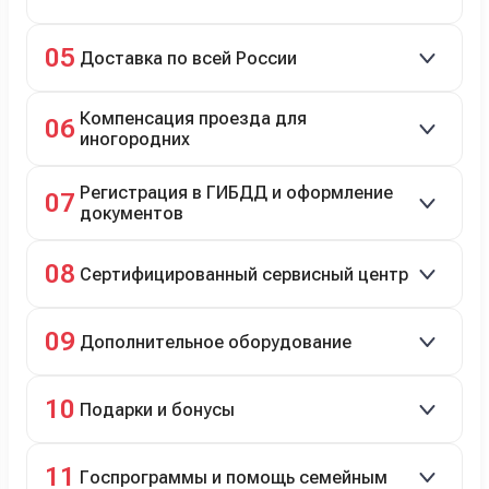
Зачёт рыночной стоимости старого авто сразу.
05
Доставка по всей России
Автовозом, Ж/Д, морем или перегоном водителем.
Компенсация проезда для
06
иногородних
До 20 000 руб. при предъявлении билетов.
Регистрация в ГИБДД и оформление
07
документов
Полное сопровождение.
08
Сертифицированный сервисный центр
Гарантийное и постгарантийное ТО, кузовной и
09
Дополнительное оборудование
технический ремонт.
Дооснащение аксессуарами и оборудованием.
10
Подарки и бонусы
Комплект зимней резины в подарок, скидки по
11
Госпрограммы и помощь семейным
программе лояльности.