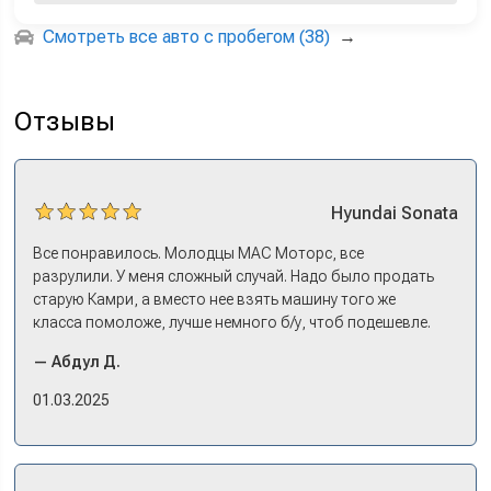
Смотреть все авто с пробегом (38)
→
Отзывы
Hyundai
Sonata
Все понравилось. Молодцы МАС Моторс, все
разрулили. У меня сложный случай. Надо было продать
старую Камри, а вместо нее взять машину того же
класса помоложе, лучше немного б/у, чтоб подешевле.
Ну и автокредит найти не с лошадиными процентами. И
— Абдул Д.
либо самому всем этим заниматься – а работать когда?
Либо искать салон, где есть нормальный трейд-ин. И
01.03.2025
чтобы выплату за старую машину наличкой на руки. Или
чтобы можно в качестве стартового взноса по кредиту.
Но тогда еще ищи салон, где машины в наличии, а не
ждать по полгода, пока привезут. Потому что ну как в