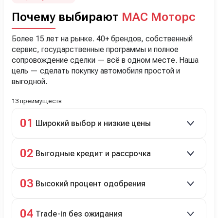
Почему выбирают
МАС Моторс
Более 15 лет на рынке. 40+ брендов, собственный
сервис, государственные программы и полное
сопровождение сделки — всё в одном месте. Наша
цель — сделать покупку автомобиля простой и
выгодной.
13 преимуществ
01
Широкий выбор и низкие цены
Скидки до 40%, более 40 брендов, новые и
02
Выгодные кредит и рассрочка
подержанные авто.
Кредит до 8 лет под 4,9% (до 3,5 млн руб.),
03
Высокий процент одобрения
рассрочка 0% на 2 года при первом взносе 35–50%.
98% заявок на кредит успешно одобряются.
04
Trade-in без ожидания