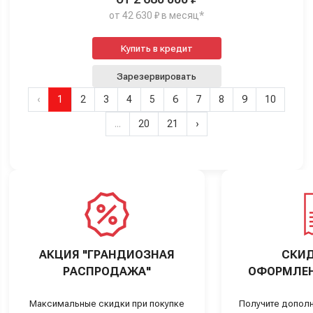
от 42 630 ₽ в месяц*
Купить в кредит
Зарезервировать
‹
1
2
3
4
5
6
7
8
9
10
...
20
21
›
АКЦИЯ "ГРАНДИОЗНАЯ
СКИД
РАСПРОДАЖА"
ОФОРМЛЕН
Максимальные скидки при покупке
Получите дополн