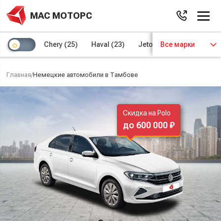
МАС МОТОРС
Chery
(25)
Haval
(23)
Jetour
Все марки
(8)
Kaiyi
(4)
Главная
/
Немецкие автомобили в Тамбове
Скидка на Polo
до 600 000 ₽