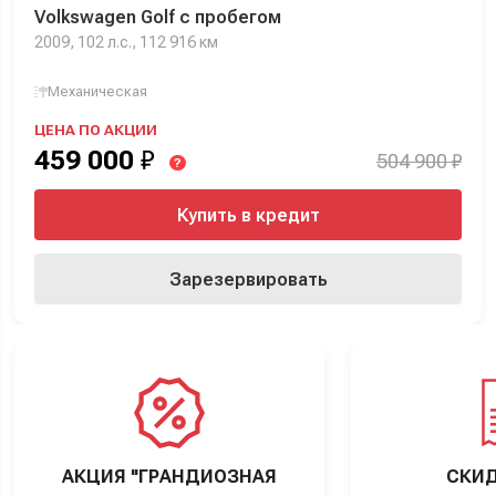
Volkswagen Golf с пробегом
2009, 102 л.с., 112 916 км
Механическая
ЦЕНА ПО АКЦИИ
459 000
₽
504 900 ₽
?
Купить в кредит
Зарезервировать
АКЦИЯ "ГРАНДИОЗНАЯ
СКИД