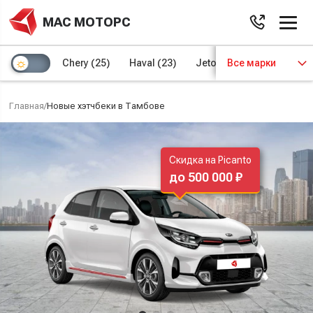
МАС МОТОРС
Chery
(25)
Haval
(23)
Jetour
Все марки
(8)
Kaiyi
(4)
Главная
/
Новые хэтчбеки в Тамбове
Скидка на Picanto
до 500 000 ₽