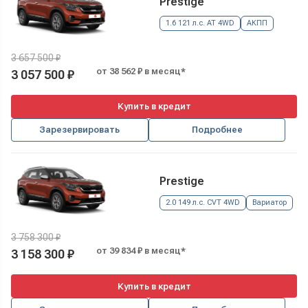
Prestige
1.6 121 л.с. AT 4WD
АКПП
3 657 500 ₽
от 38 562 ₽ в месяц*
3 057 500 ₽
Купить в кредит
Зарезервировать
Подробнее
Prestige
2.0 149 л.с. CVT 4WD
Вариатор
3 758 300 ₽
от 39 834 ₽ в месяц*
3 158 300 ₽
Купить в кредит