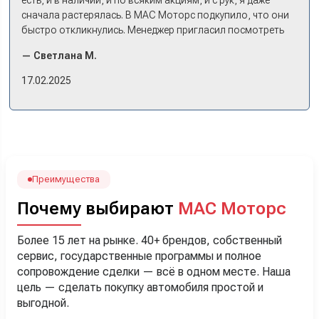
сначала растерялась. В МАС Моторс подкупило, что они
быстро откликнулись. Менеджер пригласил посмотреть
комплектации в наличии, ну и просто посидеть в ней,
— Светлана М.
примериться. Нам тут недалеко, пришли в салон - и в тот
же день купили машину! Неожиданно, но довольны! Все
17.02.2025
прошло классно: посмотрели Чери, посмотрели другие
кроссоверы б/у в ту же цену, посидели, подумали,
посчитали с кредитным специалистом. Анечку мы,
наверно, часа два мучили вопросами). Решили, что
лучше немного переплатить за новую, зато без пробега.
Наша Тигоша уже нас радует! Спасибо нашему
менеджеру Сергею, профессионал своего дела!
Преимущества
Почему выбирают
МАС Моторс
Более 15 лет на рынке. 40+ брендов, собственный
сервис, государственные программы и полное
сопровождение сделки — всё в одном месте. Наша
цель — сделать покупку автомобиля простой и
выгодной.