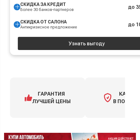
СКИДКА ЗА КРЕДИТ
до 3
Более 30 банков-партнеров
СКИДКА ОТ САЛОНА
до 1
Антикризисное предложение
Узнать выгоду
ГАРАНТИЯ
КАСКО
ЛУЧШЕЙ ЦЕНЫ
В ПОДАРО
АКЦИЯ ДЕЙСТВУЕТ