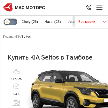
МАС МОТОРС
Chery
(25)
Haval
(23)
Jetour
Все марки
(8)
Kaiyi
(4)
Главная
/
KIA
/
Seltos
Купить KIA Seltos в Тамбове
177 л.с.
8.4 с.