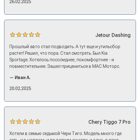
26.02.2025
эмоции. Ну, еле сдержался. Красивая машина!
Jetour
Dashing
Прошлый авто стал подводить. А тут еще и утильсбор
растет! Решил, что пора. Стал смотреть. Был Kia
Sportage. Хотелось посолиднее, покомфортнее - и
повместительнее. Зашел прицениться в МАС Моторс.
Менеджер предложил «выбрать спиной». Сел в Дашинг -
— Иван А.
и прям мое! Даже не скажешь, что «китаец». Прям не
вылезая из него и порешали. Спортэйдж в трейд-ин
20.02.2025
забрали, я его пригнал на следующий день. Все быстро
оформили, и готово.
Chery
Tiggo 7 Pro
Хотели в семью седьмой Чери Тиго. Модель много где
есть, и в наличии, и по всяким акциям, и с рук, я даже