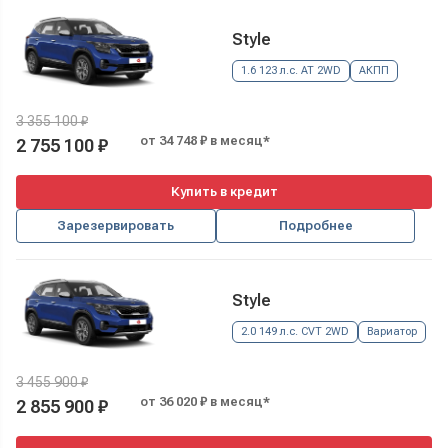
Style
1.6 123 л.с. AT 2WD
АКПП
3 355 100 ₽
от 34 748 ₽ в месяц*
2 755 100 ₽
Купить в кредит
Зарезервировать
Подробнее
Style
2.0 149 л.с. CVT 2WD
Вариатор
3 455 900 ₽
от 36 020 ₽ в месяц*
2 855 900 ₽