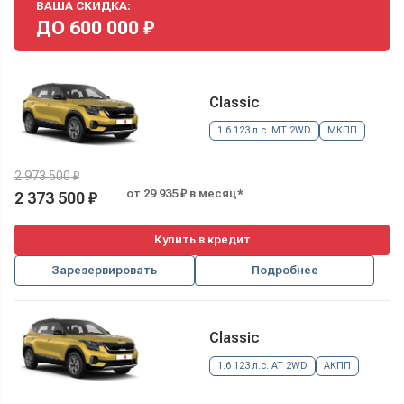
ВАША СКИДКА:
ДО
600 000
₽
Classic
1.6 123 л.с. MT 2WD
МКПП
2 973 500 ₽
от 29 935 ₽ в месяц*
2 373 500 ₽
Купить в кредит
Зарезервировать
Подробнее
Classic
1.6 123 л.с. AT 2WD
АКПП