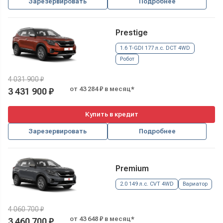
Зарезервировать
Подробнее
Prestige
1.6 T-GDI 177 л.с. DCT 4WD
Робот
4 031 900 ₽
от 43 284 ₽ в месяц*
3 431 900 ₽
Купить в кредит
Зарезервировать
Подробнее
Premium
2.0 149 л.с. CVT 4WD
Вариатор
4 060 700 ₽
от 43 648 ₽ в месяц*
3 460 700 ₽