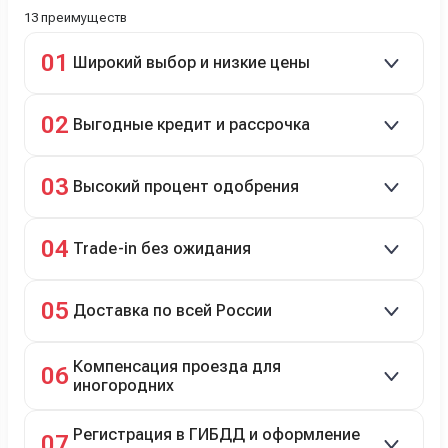
13 преимуществ
01
Широкий выбор и низкие цены
Скидки до 40%, более 40 брендов, новые и
02
Выгодные кредит и рассрочка
подержанные авто.
Кредит до 8 лет под 4,9% (до 3,5 млн руб.),
03
Высокий процент одобрения
рассрочка 0% на 2 года при первом взносе 35–50%.
98% заявок на кредит успешно одобряются.
04
Trade-in без ожидания
Зачёт рыночной стоимости старого авто сразу.
05
Доставка по всей России
Автовозом, Ж/Д, морем или перегоном водителем.
Компенсация проезда для
06
иногородних
До 20 000 руб. при предъявлении билетов.
Регистрация в ГИБДД и оформление
07