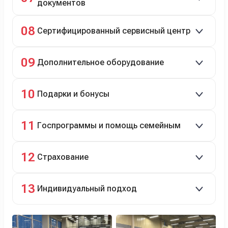
документов
Полное сопровождение.
08
Сертифицированный сервисный центр
Гарантийное и постгарантийное ТО, кузовной и
09
Дополнительное оборудование
технический ремонт.
Дооснащение аксессуарами и оборудованием.
10
Подарки и бонусы
Комплект зимней резины в подарок, скидки по
11
Госпрограммы и помощь семейным
программе лояльности.
Скидки на первый или семейный автомобиль.
12
Страхование
Оформление ОСАГО и КАСКО с приятными
13
Индивидуальный подход
бонусами для клиентов.
Персональный менеджер помогает с выбором и
оформлением.