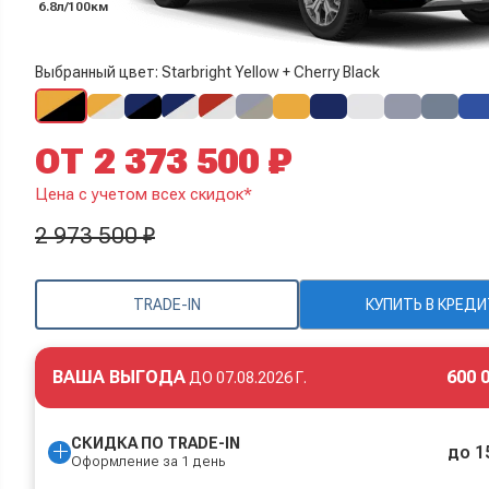
6.8л/100км
Выбранный цвет: Starbright Yellow + Cherry Black
ОТ 2 373 500 ₽
Цена с учетом всех скидок*
2 973 500 ₽
TRADE-IN
КУПИТЬ В КРЕДИ
ВАША ВЫГОДА
600 
ДО
07.08.2026 Г.
СКИДКА ПО TRADE-IN
до 1
Оформление за 1 день