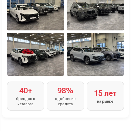
40+
98%
15 лет
брендов в
одобрение
на рынке
каталоге
кредита