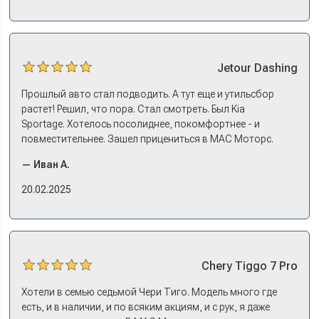
эмоции. Ну, еле сдержался. Красивая машина!
Jetour
Dashing
Прошлый авто стал подводить. А тут еще и утильсбор
растет! Решил, что пора. Стал смотреть. Был Kia
Sportage. Хотелось посолиднее, покомфортнее - и
повместительнее. Зашел прицениться в МАС Моторс.
Менеджер предложил «выбрать спиной». Сел в Дашинг -
— Иван А.
и прям мое! Даже не скажешь, что «китаец». Прям не
вылезая из него и порешали. Спортэйдж в трейд-ин
20.02.2025
забрали, я его пригнал на следующий день. Все быстро
оформили, и готово.
Chery
Tiggo 7 Pro
Хотели в семью седьмой Чери Тиго. Модель много где
есть, и в наличии, и по всяким акциям, и с рук, я даже