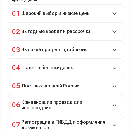
13 преимуществ
01
Широкий выбор и низкие цены
Скидки до 40%, более 40 брендов, новые и
02
Выгодные кредит и рассрочка
подержанные авто.
Кредит до 8 лет под 4,9% (до 3,5 млн руб.),
03
Высокий процент одобрения
рассрочка 0% на 2 года при первом взносе 35–50%.
98% заявок на кредит успешно одобряются.
04
Trade-in без ожидания
Зачёт рыночной стоимости старого авто сразу.
05
Доставка по всей России
Автовозом, Ж/Д, морем или перегоном водителем.
Компенсация проезда для
06
иногородних
До 20 000 руб. при предъявлении билетов.
Регистрация в ГИБДД и оформление
07
документов