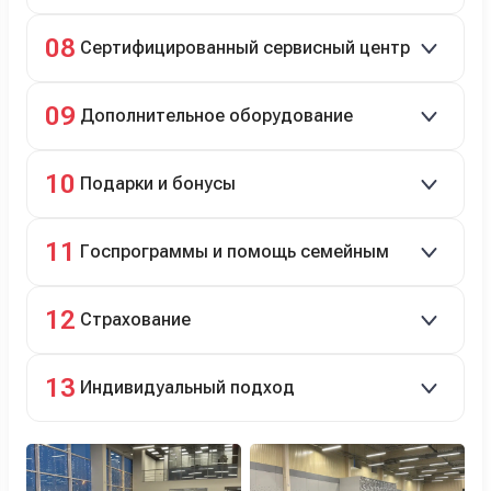
Полное сопровождение.
08
Сертифицированный сервисный центр
Гарантийное и постгарантийное ТО, кузовной и
09
Дополнительное оборудование
технический ремонт.
Дооснащение аксессуарами и оборудованием.
10
Подарки и бонусы
Комплект зимней резины в подарок, скидки по
11
Госпрограммы и помощь семейным
программе лояльности.
Скидки на первый или семейный автомобиль.
12
Страхование
Оформление ОСАГО и КАСКО с приятными
13
Индивидуальный подход
бонусами для клиентов.
Персональный менеджер помогает с выбором и
оформлением.