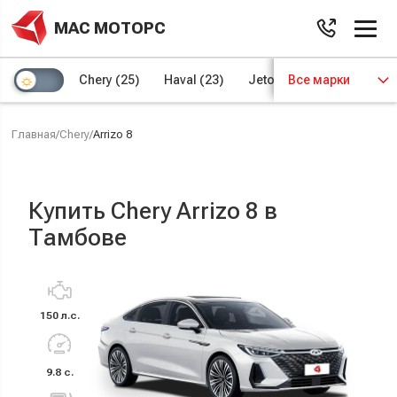
МАС МОТОРС
Chery
(25)
Haval
(23)
Jetour
Все марки
(8)
Kaiyi
(4)
Главная
/
Chery
/
Arrizo 8
Купить Chery Arrizo 8 в
Тамбове
150 л.с.
9.8 с.