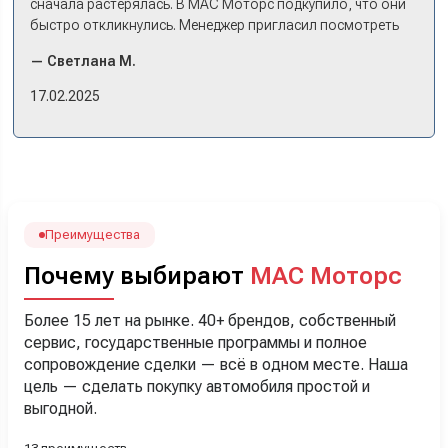
сначала растерялась. В МАС Моторс подкупило, что они
быстро откликнулись. Менеджер пригласил посмотреть
комплектации в наличии, ну и просто посидеть в ней,
— Светлана М.
примериться. Нам тут недалеко, пришли в салон - и в тот
же день купили машину! Неожиданно, но довольны! Все
17.02.2025
прошло классно: посмотрели Чери, посмотрели другие
кроссоверы б/у в ту же цену, посидели, подумали,
посчитали с кредитным специалистом. Анечку мы,
наверно, часа два мучили вопросами). Решили, что
лучше немного переплатить за новую, зато без пробега.
Наша Тигоша уже нас радует! Спасибо нашему
менеджеру Сергею, профессионал своего дела!
Преимущества
Почему выбирают
МАС Моторс
Более 15 лет на рынке. 40+ брендов, собственный
сервис, государственные программы и полное
сопровождение сделки — всё в одном месте. Наша
цель — сделать покупку автомобиля простой и
выгодной.