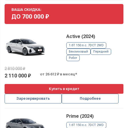
ВАША СКИДКА:
ДО
700 000
₽
Active (2024)
1.6T 150 л.с. 7DCT 2WD
Бензиновый
Передний
Робот
2 810 000 ₽
от 26 612 ₽ в месяц*
2 110 000 ₽
Купить в кредит
Зарезервировать
Подробнее
Prime (2024)
1.6T 150 л.с. 7DCT 2WD